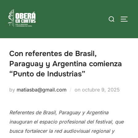
Skip
to
Search
TOGG
content
for:
Con referentes de Brasil,
Paraguay y Argentina comienza
“Punto de Industrias”
Posted
by
matiasba@gmail.com
on
octubre 9, 2025
on
Referentes de Brasil, Paraguay y Argentina
inauguran el espacio profesional del festival, que
busca fortalecer la red audiovisual regional y