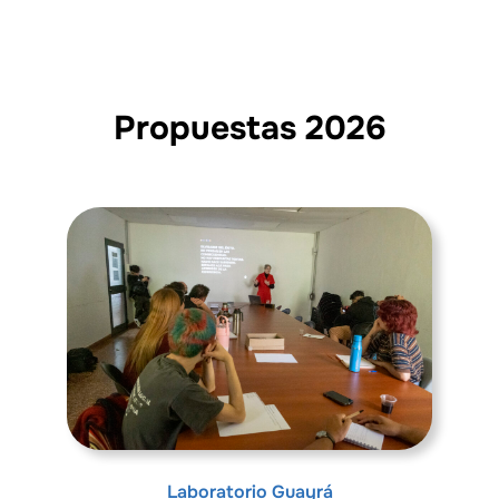
to
content
Propuestas 2026
Laboratorio Guayrá